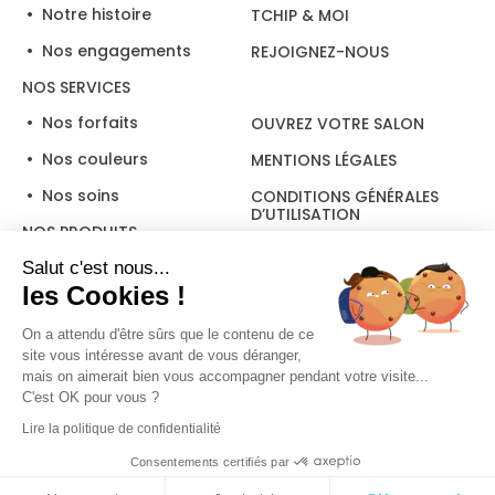
Notre histoire
TCHIP & MOI
Nos engagements
REJOIGNEZ-NOUS
NOS SERVICES
Nos forfaits
OUVREZ VOTRE SALON
Nos couleurs
MENTIONS LÉGALES
Nos soins
CONDITIONS GÉNÉRALES
D’UTILISATION
NOS PRODUITS
Salut c'est nous...
les Cookies !
Suivez-nous
On a attendu d'être sûrs que le contenu de ce
site vous intéresse avant de vous déranger,
mais on aimerait bien vous accompagner pendant votre visite...
C'est OK pour vous ?
Lire la politique de confidentialité
© 2026 Tchip. Tous droits réservés.
Politique de Confidentialité.
Politique de Cookie.
Consentements certifiés par
Site réalisé par