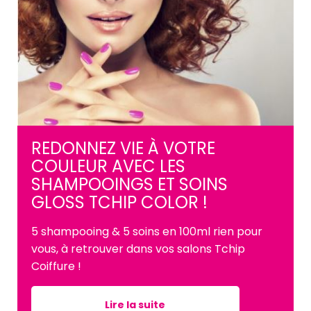
REDONNEZ VIE À VOTRE
COULEUR AVEC LES
SHAMPOOINGS ET SOINS
GLOSS TCHIP COLOR !
5 shampooing & 5 soins en 100ml rien pour
vous, à retrouver dans vos salons Tchip
Coiffure !
Lire la suite