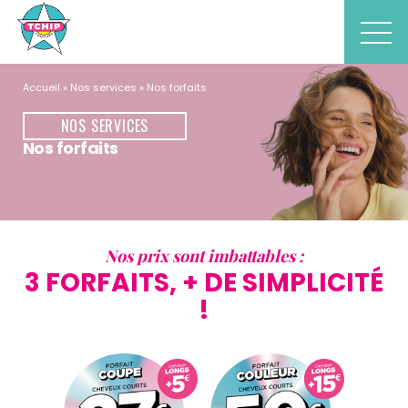
Accueil
Nos services
Nos forfaits
NOS SERVICES
Nos forfaits
Nos prix sont imbattables :
3 FORFAITS,​ + DE SIMPLICITÉ
!​