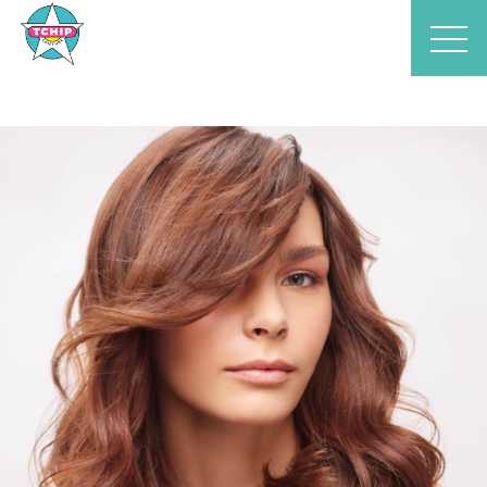
Accueil
Astuces
Nos conseils cheveux
La coloration ton sur ton Dia
Color de L'Oréal Professionnel